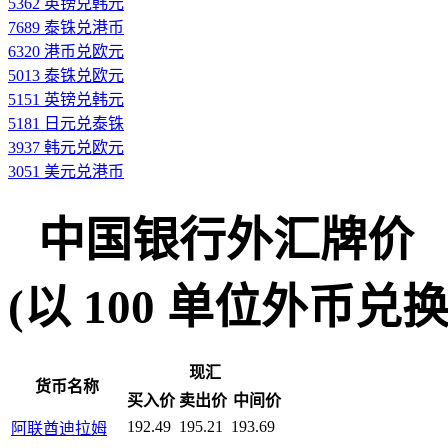
5362 英镑兑韩元
7689 泰铢兑港币
6320 港币兑欧元
5013 泰铢兑欧元
5151 英镑兑韩元
5181 日元兑泰铢
3937 韩元兑欧元
3051 美元兑港币
中国银行外汇牌价
(以 100 单位外币兑换人民
现汇
货币名称
买入价
卖出价
中间价
192.49
195.21
193.69
阿联酋迪拉姆