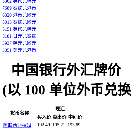
5362 英镑兑韩元
7689 泰铢兑港币
6320 港币兑欧元
5013 泰铢兑欧元
5151 英镑兑韩元
5181 日元兑泰铢
3937 韩元兑欧元
3051 美元兑港币
中国银行外汇牌价
(以 100 单位外币兑换人民
现汇
货币名称
买入价
卖出价
中间价
192.49
195.21
193.69
阿联酋迪拉姆